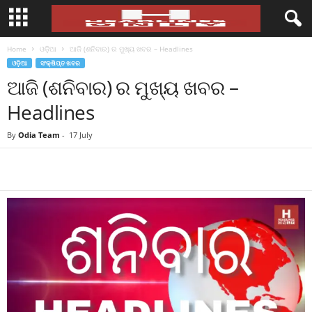
Home
ଓଡ଼ିଆ
ଆଜି (ଶନିବାର) ର ମୁଖ୍ୟ ଖବର – Headlines
ଓଡ଼ିଆ
ସଂକ୍ଷିପ୍ତ ଖବର
ଆଜି (ଶନିବାର) ର ମୁଖ୍ୟ ଖବର –
Headlines
By
Odia Team
-
17 July